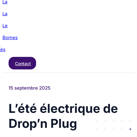
La
La
Le
Bornes
E
tés
Contact
15 septembre 2025
L’été électrique de
Drop’n Plug